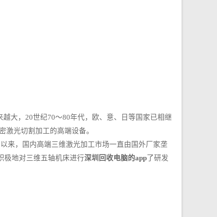
，20世纪70～80年代，欧、意、日等国家已相继
精密激光切割加工的高端设备。
期以来，国内高端三维激光加工市场一直由国外厂家垄
积极地对三维五轴机床进行
深圳回收电脑的app
了研发