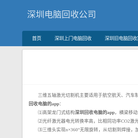
深圳电脑回收公司
首页
深圳上门电脑回收
深圳旧电脑回收
三维五轴激光切割机主要适用于航空航天、汽车制造
回收电脑的app
：
⑴高架龙门式结构
深圳回收电脑的app
，横梁移动
⑵光纤激光器电光转换率高，比相同功率CO2激光
⑶三维头实现n×360°无限旋转，从切割到焊接，