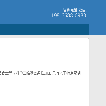
咨询电话/微信：
198-6688-6988
合金等材料的三维精密柔性加工,具有以下特点
深圳
。