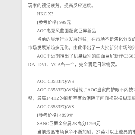
玩家的视觉疲劳，提高反应速度。
HKC X3
[参考价格] 999元
AOC电竞风曲面超宽巨屏新品
当前的显示行业发展迅猛，在市场不断演化分支的过
市场发展渐趋多元化，由此带出了一大批新兴市场的
AOC于近期推出了机皇级别的曲面巨屏新作C3583
DP、DVI、VGA各一个，完全满足日常需要。
AOC C3583FQ/WS
AOC C3583FQ/WS搭载了AOC当家的护眼不
整，最高144HZ的刷新率有效消除了画面拖影模糊现
AOC C3583FQ/WS
[参考价格] 4899元
SANC巨屏全金属2K高分1799元
当前液晶市场竞争不断加剧，27英寸以上液晶的市