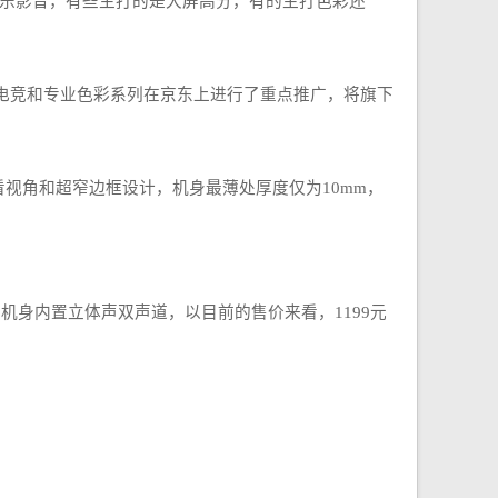
娱乐影音，有些主打的是大屏高分，有的主打色彩还
电竞和专业色彩系列在京东上进行了重点推广，将旗下
观看视角和超窄边框设计，机身最薄处厚度仅为10mm，
，机身内置立体声双声道，以目前的售价来看，1199元