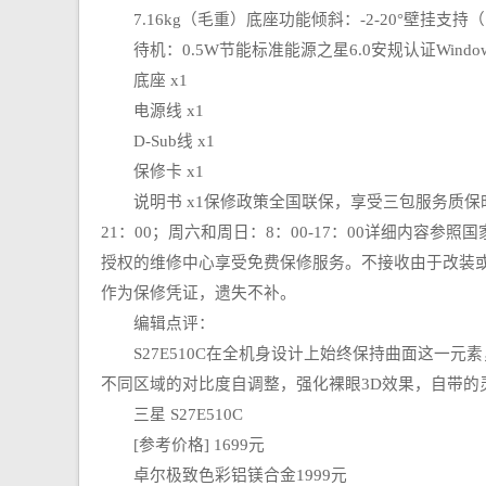
7.16kg（毛重）底座功能倾斜：-2-20°壁挂支持（100
待机：0.5W节能标准能源之星6.0安规认证Window
底座 x1
电源线 x1
D-Sub线 x1
保修卡 x1
说明书 x1保修政策全国联保，享受三包服务质保时间1年
21：00；周六和周日：8：00-17：00详细内
授权的维修中心享受免费保修服务。不接收由于改装
作为保修凭证，遗失不补。
编辑点评：
S27E510C在全机身设计上始终保持曲面这一元
不同区域的对比度自调整，强化裸眼3D效果，自带的
三星 S27E510C
[参考价格] 1699元
卓尔极致色彩铝镁合金1999元