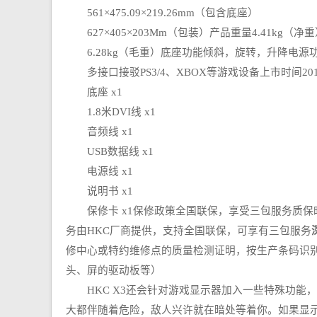
561×475.09×219.26mm（包含底座）
627×405×203Mm（包装）产品重量4.41kg（净
6.28kg（毛重）底座功能倾斜，旋转，升降电源功率
多接口接驳PS3/4、XBOX等游戏设备上市时间201
底座 x1
1.8米DVI线 x1
音频线 x1
USB数据线 x1
电源线 x1
说明书 x1
保修卡 x1保修政策全国联保，享受三包服务质保时间3
务由HKC厂商提供，支持全国联保，可享有三包服务
修中心或特约维修点的质量检测证明，按生产条码识别
头、屏的驱动板等）
HKC X3还会针对游戏显示器加入一些特殊功能，比
大都伴随着危险，敌人兴许就在暗处等着你。如果显