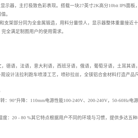
器，主打极致色彩表现。搭载一块27英寸2K高分10bit IPS
超值。
座和支架部分同为全金属锻造，用料分量惊人，显示器整体重量接近
，完全满足制图用户的使用需求。
文，德语，法语，意大利语，西班牙语，俄语，葡萄牙语，土耳其语，简体
身颜色银色外观设计法拉利跑车喷漆工艺，喷砂拉丝，全镁铝合金材料打造产品尺寸
）
90°升降：110mm电源性能100-240V、200-240V，50-60Hz
湿度：20 - 80 %其它特点根据用户不同的环境与习惯，提供多达五种