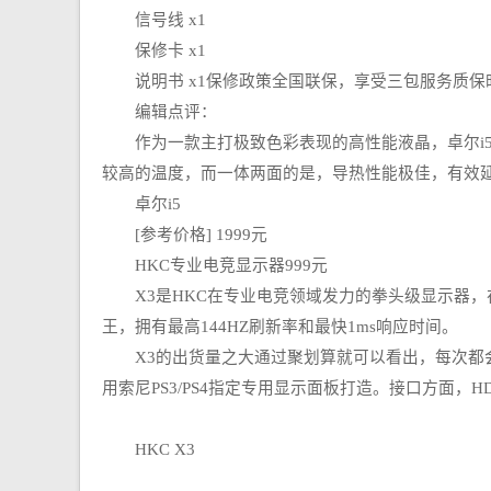
信号线 x1
保修卡 x1
说明书 x1保修政策全国联保，享受三包服务质保
编辑点评：
作为一款主打极致色彩表现的高性能液晶，卓尔i5拥有
较高的温度，而一体两面的是，导热性能极佳，有效
卓尔i5
[参考价格] 1999元
HKC专业电竞显示器999元
X3是HKC在专业电竞领域发力的拳头级显示器，
王，拥有最高144HZ刷新率和最快1ms响应时间。
X3的出货量之大通过聚划算就可以看出，每次都会
用索尼PS3/PS4指定专用显示面板打造。接口方面，HD
HKC X3