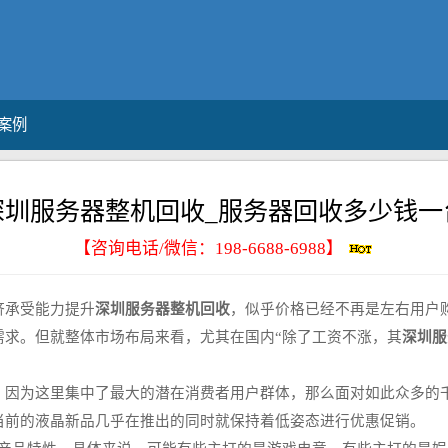
案例
深圳服务器整机回收_服务器回收多少钱一
【咨询电话/微信：
198-6688-6988
】
济承受能力提升
深圳服务器整机回收
，似乎价格已经不再是左右用户
需求。但就整体市场布局来看，尤其在国内“除了工资不涨，其
深圳服
为这里集中了最大的潜在消费者用户群体，那么面对如此众多的千
当前的液晶新品几乎在推出的同时就保持着低姿态进行优惠促销。