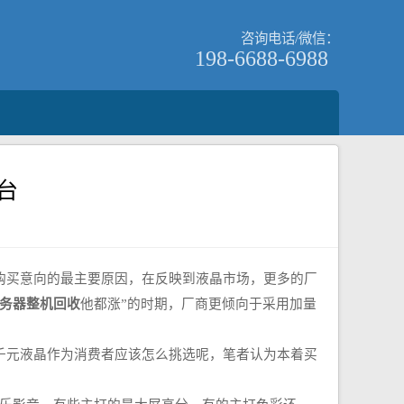
咨询电话/微信：
198-6688-6988
台
购买意向的最主要原因，在反映到液晶市场，更多的厂
务器整机回收
他都涨”的时期，厂商更倾向于采用加量
元液晶作为消费者应该怎么挑选呢，笔者认为本着买