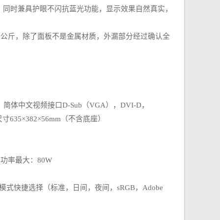
面板，同时兼具护眼不闪抗蓝光功能，显示效果自然真实，
十公斤，除了面板不是金属材质，外漏部分经过确认全
中文视频接口D-Sub（VGA），DVI-D，
635×382×56mm（不含底座）
电源功率最大：80W
模式快捷选择（标准，日间，夜间，sRGB，Adobe