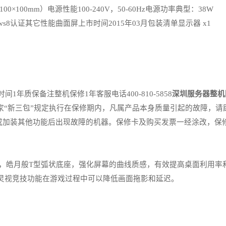
×100mm）电源性能100-240V，50-60Hz电源功率典型：38W
s8认证其它性能曲面屏上市时间2015年03月包装清单显示器 x1
质保备注整机保修1年客服电话400-810-5858
深圳服务器整机
容参照国家“新三包”规定执行在保修期内，凡属产品本身质量引起的故障
或加装其他功能后出现故障的机器。保修卡及购买发票一经涂改，保
素，皓月般T型弧状底座，强化屏幕的曲线质感，有效提高桌面利用
灵视竞技功能在游戏过程中可以降低画面拖影和延迟。