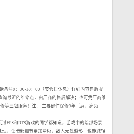
话备注9：00-18：00（节假日休息）详细内容售后服
查询最近的维修点，由厂商的售后解决；也可凭厂商维
修等三包服务！注： 主要部件保修3年（屏、高频
过FPS和RTS游戏的同学都知道，游戏中的暗部场景
处理，让暗部细节更加清晰，敌人无处遁形，也能减轻