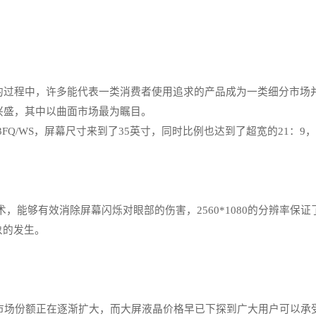
程中，许多能代表一类消费者使用追求的产品成为一类细分市场并
兴盛，其中以曲面市场最为瞩目。
FQ/WS，屏幕尺寸来到了35英寸，同时比例也达到了超宽的21：9
闪技术，能够有效消除屏幕闪烁对眼部的伤害，2560*1080的分辨
象的发生。
场份额正在逐渐扩大，而大屏液晶价格早已下探到广大用户可以承