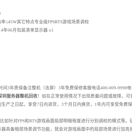
重）
≤45W其它特点专业级FPSRTS游戏场景调校
4年06月包装清单显示器 x1
年质保备注整机（含屏）3年免费保修客服电话400-009-9998电
深圳服务器整机回收
！如在正常使用情况下出现质量问题或故障，可
生产之日起，享受7日内退货，3个月日内换货，1年内可享受免费保
如针对FPS和RTS游戏画面局部明暗程度进行分别调校的模式等。玩
示器具备暗部场景调节功能，就会对游戏画面中的局部场景进行加亮