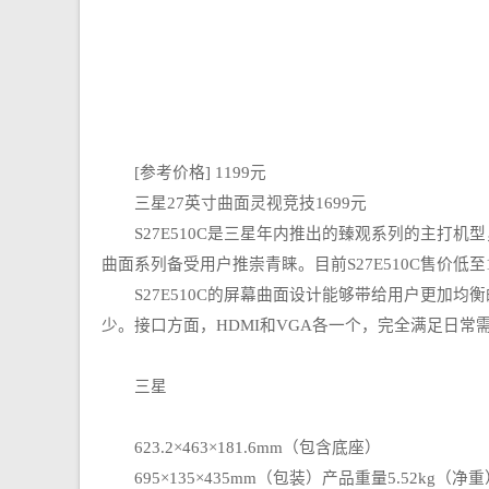
[参考价格] 1199元
三星27英寸曲面灵视竞技1699元
S27E510C是三星年内推出的臻观系列的主打机
曲面系列备受用户推崇青睐。目前S27E510C售价低至1
S27E510C的屏幕曲面设计能够带给用户更加均
少。接口方面，HDMI和VGA各一个，完全满足日常
三星
623.2×463×181.6mm（包含底座）
695×135×435mm（包装）产品重量5.52kg（净重