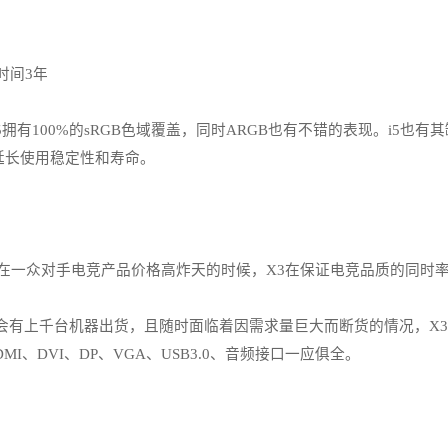
时间3年
100%的sRGB色域覆盖，同时ARGB也有不错的表现。i5也有
延长使用稳定性和寿命。
在一众对手电竞产品价格高炸天的时候，X3在保证电竞品质的同时
有上千台机器出货，且随时面临着因需求量巨大而断货的情况，X3
MI、DVI、DP、VGA、USB3.0、音频接口一应俱全。