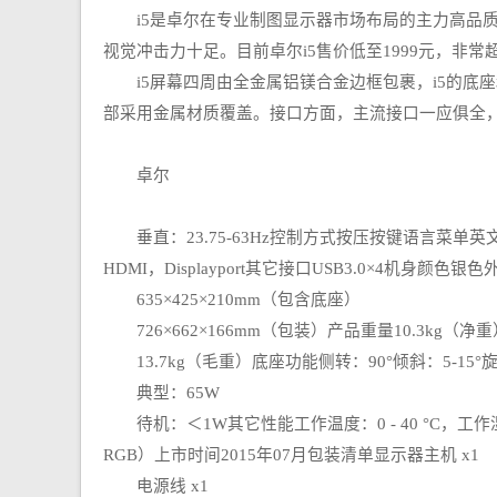
i5是卓尔在专业制图显示器市场布局的主力高品质显示
视觉冲击力十足。目前卓尔i5售价低至1999元，非常
i5屏幕四周由全金属铝镁合金边框包裹，i5的底
部采用金属材质覆盖。接口方面，主流接口一应俱全
卓尔
垂直：23.75-63Hz控制方式按压按键语言菜单英
HDMI，Displayport其它接口USB3.0×4机
635×425×210mm（包含底座）
726×662×166mm（包装）产品重量10.3kg（净重
13.7kg（毛重）底座功能侧转：90°倾斜：5-15°旋转：
典型：65W
待机：＜1W其它性能工作温度：0 - 40 °C，工作
RGB）上市时间2015年07月包装清单显示器主机 x1
电源线 x1