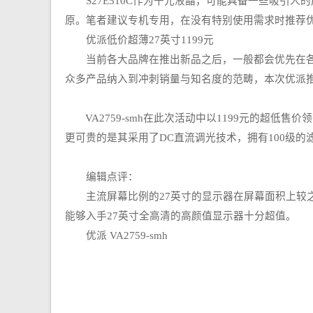
S27E510C作为千元液晶，可能具备一些吸引人
原。笔者建议专机专用，在没有特别使用需求时推荐
优派低价超薄27英寸1199元
当前各大品牌在推出新品之后，一般都会优先在各大
众多产品纳入到冲刺销量与知名度的范畴，本次优派推出了1
VA2759-smh在此次活动中以1199元的超低售
更可贵的是其采用了DC直流调光技术，拥有100级的
编辑点评：
主流屏幕比例的27英寸的显示器在屏幕面积上较之23
能够入手27英寸全高清的高颜值显示器十分超值。
优派 VA2759-smh