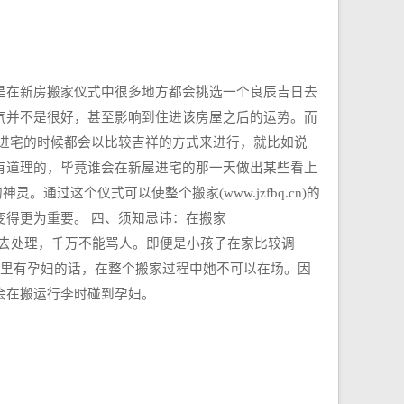
是在新房搬家仪式中很多地方都会挑选一个良辰吉日去
气并不是很好，甚至影响到住进该房屋之后的运势。而
进宅的时候都会以比较吉祥的方式来进行，就比如说
有道理的，毕竟谁会在新屋进宅的那一天做出某些看上
过这个仪式可以使整个搬家(www.jzfbq.cn)的
得更为重要。 四、须知忌讳：在搬家
气和的去处理，千万不能骂人。即便是小孩子在家比较调
家里有孕妇的话，在整个搬家过程中她不可以在场。因
会在搬运行李时碰到孕妇。