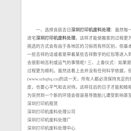
一、选择良辰吉日
深圳打印机废料处理
：虽然每
进宅
深圳打印机废料处理
，这样才能使搬家的过程更
挑选的方式会有由于各地区的习俗而有所区别，但基
一些吉祥的话或者是带着某些吉祥数字的红包等进入
去很影响吉利或运气的事情呢? 三、上香仪式：如果是在
过程更为顺利。虽然这看上去并没有任何科学依据，
(www.szhqbq.cn)的这一天，所有人都必须
皮，也要心平气和去对待。这样往后的日子才能和睦相
为突然到一个新的环境会很容易导致胎儿遭受影响甚
深圳打印机租赁
深圳打印机废料处理公司
深圳打印机废料处理厂
深圳打印机废料处理中心