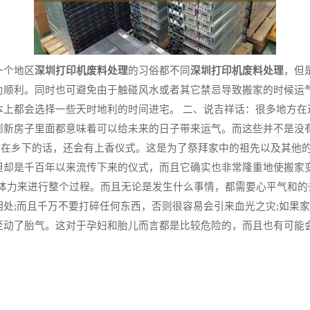
一个地区
深圳打印机废料处理
的习俗都不同
深圳打印机废料处理
，但
为顺利。同时也可避免由于触碰风水或者其它禁忌导致搬家的时候运
本上都会选择一些天时地利的时间进宅。 二、说吉祥话：很多地方在
到新房子里面都意味着可以给未来的日子带来运气。而这些并不是没
乡下的话，还会有上香仪式。这是为了祭拜家中的祖先以及其他的神灵。通
但却是千百年以来流传下来的仪式，而且它确实也非常隆重地使搬家变
保持充足的体力来进行整个过程。而且无论是发生什么事情，都需要心平
处;而且千万不要打碎任何东西，否则很容易会引来血光之灾;如果
至动了胎气。这对于孕妇和胎儿而言都是比较危险的，而且也有可能