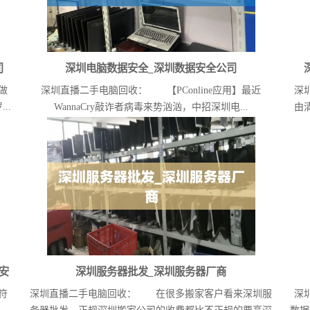
司
深圳电脑数据安全_深圳数据安全公司
做
深圳直播二手电脑回收： 【PConline应用】最近
深
..
WannaCry敲诈者病毒来势汹汹，中招深圳电...
由
安
深圳服务器批发_深圳服务器厂商
符
深圳直播二手电脑回收： 在很多搬家客户看来深圳服
深