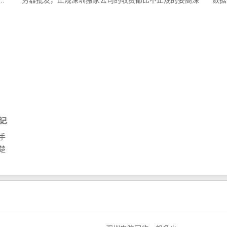
.
务器批发，正规深圳搬家公司的收费都比不正规的要高深
数据
圳...
记
手
楚